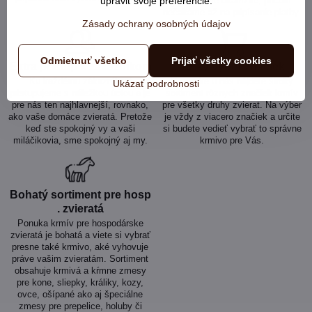
upraviť svoje preferencie.
odosielame okamžite, pričom
nečakáme až na pripísanie platby.
Zásady ochrany osobných údajov
Odmietnuť všetko
Prijať všetky cookies
Extra prístup k zákazníkom
Veľký výber značiek
Ku každému zákazníkovi
V ponuke u nás nájdete široký
Ukázať podrobnosti
pristupujeme s náležitou úctou a je
sortiment rôznych značiek krmív
pre nás ten najhlavnejší, rovnako,
pre všetky druhy zvierat. Na výber
ako vaše domáce zvieratá. Pretože
je vždy z viacero značiek a určite
keď ste spokojný vy a vaši
si budete vedieť vybrať to správne
miláčikovia, sme spokojný aj my.
krmivo pre Vás.
Bohatý sortiment pre hosp​
. zvieratá
Ponuka krmív pre hospodárske
zvieratá je bohatá a viete si vybrať
presne také krmivo, aké vyhovuje
práve vašim zvieratám. Sortiment
obsahuje krmivá a kŕmne zmesy
pre kone, sliepky, králiky, kozy,
ovce, ošípané ako aj špeciálne
zmesy pre prepelice, holuby či