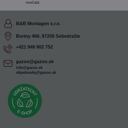
morčatá.
B&B Montagen s​.r​.o​.
Boriny 466, 97205 Sebedražie
+421 948 902 752
gazoo​@gazoo​.sk
info@gazoo.sk
objednavky@gazoo.sk